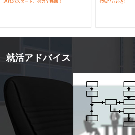
遅れのスタート、努力で挽回！
七転び八起き!
就活アドバイス