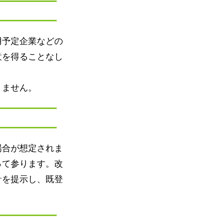
用予定企業などの
意を得ることなし
りません。
場合が想定されま
って参ります。改
針を提示し、既登