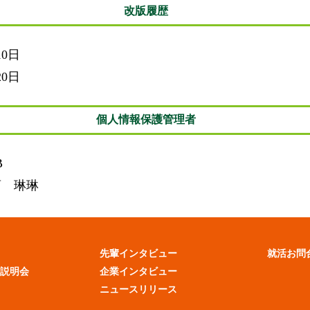
改版履歴
0日
20日
個人情報保護管理者
B
曹 琳琳
先輩インタビュー
就活お問
業説明会
企業インタビュー
ニュースリリース