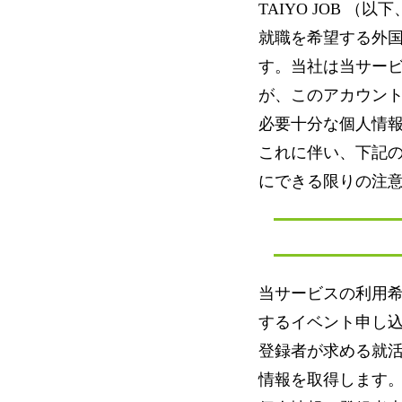
TAIYO JOB 
就職を希望する外
す。当社は当サー
が、このアカウン
必要十分な個人情
これに伴い、下記
にできる限りの注
当サービスの利用
するイベント申し
登録者が求める就
情報を取得します