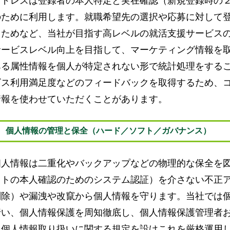
アドレスは登録者の本人特定と実在確認（新規登録時の
のために利用します。就職希望先の選択や応募に対して
るためなど、当社が目指す高レベルの就活支援サービス
サービスレベル向上を目指して、マーケティング情報を
ある属性情報を個人が特定されない形で統計処理をする
ビス利用満足度などのフィードバックを取得するため、
情報を使わせていただくことがあります。
個人情報の管理と保全（ハード／ソフト／ガバナンス）
個人情報は二重化やバックアップなどの物理的な保全を
イトの本人確認のためのシステム認証）を介さない不正
削除）や漏洩や改竄から個人情報を守ります。当社では
行い、個人情報保護を周知徹底し、個人情報保護管理者
、個人情報取り扱いに関する規定を設けこれを厳格運用