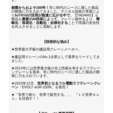
す。
創業からおよそ100年！
常に時代のニーズに適した製品
の開発に力を入れてきました。
デジタル技術の革新によ
り
や
の活用が急速に広がる中で、
【TADANO】も
IoT
AI
製品も
最新のAI技術
によって、
クレーン操作をより、
簡
略化・容易化・自動化・自律化する
ことで現場の安全性
を向上させることに貢献します。
【技術的な強み】
★
世界最大手級の建設用クレーンメーカー。
★
建設用クレーンの
No.1
企業として業界をリードしてき
ました。
★2013
年には世界最大級の吊上性能を有するラフテレー
ンクレーンを発表、常に時代のニーズに適した製品の開
発に力を入れています。
★2023
年
12月、
世界初となるフル電動ラフテレーンクレ
ーン
「EVOLT eGR-250N」を発売！
★
「世界で創り、世界で販売する。」、『ＬＥ世界Ｎｏ
.
１』を目指す！！