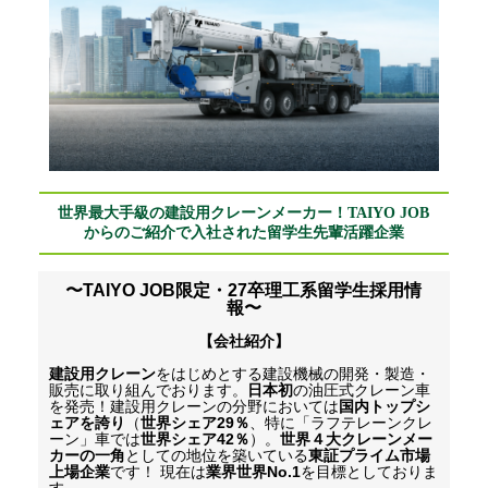
世界最大手級の建設用クレーンメーカー！TAIYO JOB
からのご紹介で入社された留学生先輩活躍企業
〜
TAIYO JOB
限定・27卒理工系留学生採用情
報〜
【会社紹介】
建設用クレーン
をはじめとする建設機械の開発・製造・
販売に取り組んでおります。
日本初
の油圧式クレーン車
を発売！建設用クレーンの分野においては
国内トップシ
ェアを誇り
（
世界シェア
29
％
、特に「ラフテレーンクレ
ーン」車では
世界シェア
42
％
）。
世界４大クレーンメー
カーの一角
としての地位を築いている
東証プライム市場
上場企業
です！
現在は
業界世界
No.1
を目標としておりま