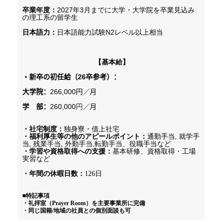
卒業年度：
2027
年
3
月までに大学・大学院を卒業見込み
の理工系の留学生
日本語力：
日本語能力試験
N2
レベル以上相当
【基本給】
・新卒の初任給（26卒参考）：
大学院：
266,000円／月
学　部：
260,000
円
／月
・社宅制度：
・福利厚生等の他のアピールポイント：
通勤手当, 就学手
・学習や資格取得への支援：
基本研修、資格取得・工場
実習など
・年間の休暇日数：
126日
■特記事項

・礼拝室（Prayer Room）を主要事業所に完備

・同じ国籍/地域の社員との個別面談も可