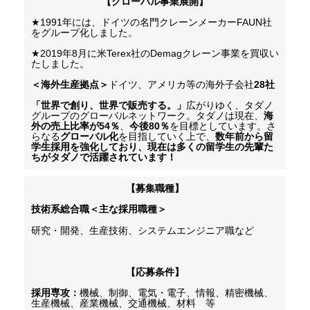
【グローバル事業展開】
★1991
年には、ドイツの名門クレーンメーカー
FAUN
社
をグループ化しました。
★2019
年
8
月に米
Terex
社の
Demag
クレーン事業を買収い
たしました。
＜
海外生産拠点＞
ドイツ、アメリカ等の海外子会社
28
社
「世界で創り、世界で販売する。」
広がりゆく、タダノ
グループのグローバルネットワーク。タダノは現在、
海
外の売上比率が
54
％
、
今後
80
％
を目標としています。さ
らなる
グローバル化
を目指していく上で、
数年前から留
学生採用を強化しており、現在は多くの留学生の先輩た
ちがタダノで活躍されています！
【募集職種】
技術系総合職
＜主な採用職種＞
研究・開発、生産技術、システムエンジニア職など
【応募条件】
採用専攻：
機械、制御、電気・電子、情報、精密機械、
生産機械、産業機械、交通機械、材料　等