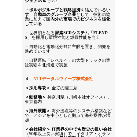
シェア43％
でNO.1
・ボルボグループと戦略提携
を結んでいる
い
すゞ自動車のグループ企業
として、技術の協
業に加えて
国内外の市場でのビジネスを強化
している
！
・世界初となる
尿素SCRシステム「FLEND
S」
を採用し環境性能と燃費性能を向上
・自動化と電動化分野に主眼を置き、開発を
進めています
・自動運転「レベル４」の大型トラックの実
証実験を北海道で実施
４、
NTTデータルウィーブ株式会社
＜採用専攻＞
全ての理工系
＜勤務地＞ 
神奈川県（川崎本社オフィス）、
東京都内
＜海外展開＞
 海外拠点等のシステム構築など
で、アジアを中心とした拠点で海外案件が増
加
＜会社紹介＞
IT業界の中でも歴史の長い会社
（50年以上長い実績）で、イタリア・オラン