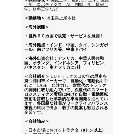
＜採用専攻＞
機械工学、電気電子工学、生産
工学、ロボティクス、AI、制御工学、情報工
学、材料工学など
＜勤務地＞ 
埼玉県上尾本社
＜海外展開＞
・
世界６０カ国で販売
・
サービスを展開！
・
海外拠点：インド、中国、タイ、シンガポ
ール、南アフリカ等、中東ドバイ
・
海外出資会社：
アメリカ、中華人民共和
国、オランダ、インドネシア、フィリピン、
パキスタン、南アフリカに
7
社
＜会社紹介＞
 UDトラックスは
87年の歴史を
持つ商用車メーカー
で、
自動化・電動化
を中
心に「CASE」に注力し、
次世代のトラック
の開発に取り組んでいて、次世代のスマート
ロジスティクス実現に向けた自動・電動運転
技術を搭載した革新的な車両開発
を進めてい
ます。
多国籍な社員がワークライフバランス
重視
の環境で働き、
若手の提案も歓迎される
企業です。
＜会社強み＞
・日本市場における
トラクタ（8トン以上）