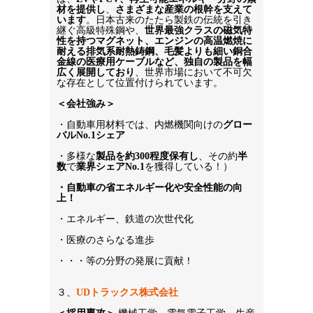
材を提供し
、
さまざまな産業の根幹を支えて
います
。日本古来のたたら製鉄の伝統を引き
継ぐ高級特殊鋼や、
世界最強クラスの磁気特
性を持つマグネット、エンジンの高温燃焼に
耐える排気系耐熱鋳鋼、毛髪よりも細い銅合
金線の医療用ケーブルなど、独自の製品を幅
広く展開しており
、世界市場において不可欠
な存在として位置付けられています。
＜会社強み＞
・自動車用材料では、内燃機関向けの
グロー
バル
No.1シェア
・多様な
製品を約
300
程度保有し
、その約
半
数
で
業界シェア
No.1
を獲得している！）
・自動車の省エネルギー化や安全性能の向
上！
・エネルギー、鉄道の次世代化
・医療のさらなる進歩
・・・等の分野の発展に貢献！
３、
UDトラックス株式会社