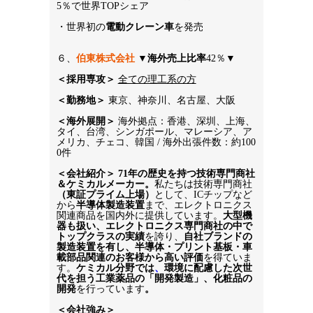
5％で世界TOPシェア
・世界初の
電動クレーン車
を発売
６、
伯東株式会社
 ▼
海外売上比率
42％▼
＜採用専攻＞
全ての理工系の方
＜勤務地＞ 
東京、神奈川、名古屋、大阪
＜海外展開＞
 海外拠点：香港、深圳、上海、
タイ、台湾、シンガポール、マレーシア、ア
メリカ、チェコ、韓国 / 海外出張件数：約100
0件
＜会社紹介＞
71年の歴史を持つ技術専門商社
＆ケミカルメーカー。
私たちは技術専門商社
（東証プライム上場）
として、ICチップなど
から
半導体製造装置
まで、エレクトロニクス
関連商品を国内外に提供しています。
大型機
器も扱い、エレクトロニクス専門商社の中で
トップクラスの実績
を誇り、
自社ブランドの
製造装置を有し、半導体・プリント基板・車
載部品関連のお客様から高い評価
を得ていま
す。
ケミカル分野では
、
環境に配慮した次世
代を担う工業薬品の「開発製造」、化粧品の
開発
を行っています
。
＜会社強み＞