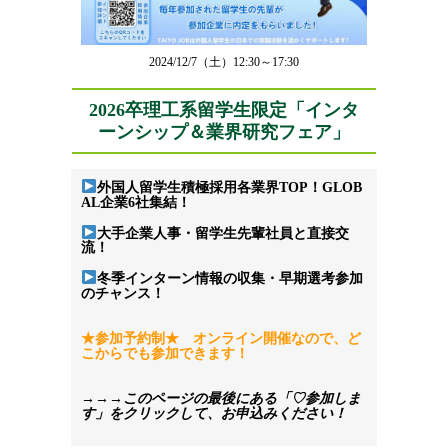
2024/12/7（土）12:30～17:30
2026卒理工系留学生限定「インタ
ーンシップ＆業界研究フェア」
外国人留学生積極採用各業界TOP！GLOB
AL企業6社集結！
大手企業人事・留学生先輩社員と直接交
流！
冬季インターン情報の収集・早期選考参加
のチャンス！
★参加予約制★　
オンライン開催なので、ど
こからでも参加できます！
→→→このページの最後にある「♡参加しま
す」をクリックして、お申込みください！