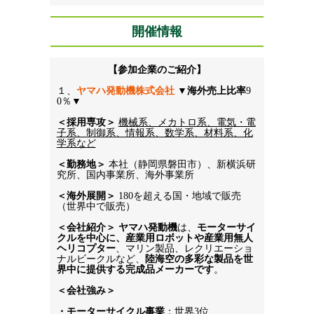
開催情報
【参加企業のご紹介】
１、
ヤマハ発動機株式会社
 ▼
海外売上比率
9
0％▼
＜採用専攻＞
機械系、メカトロ系、電気・電
子系、制御系、情報系、数学系、材料系、化
学系など
＜勤務地＞ 
本社（静岡県磐田市）、新横浜研
究所、国内事業所、海外事業所
＜海外展開＞
 180を超える国・地域で販売
（世界中で販売）
＜会社紹介＞
ヤマハ発動機
は、
モーターサイ
クルを中心に、産業用ロボットや産業用無人
ヘリコプター
、マリン製品、レクリエーショ
ナルビークルなど、
陸海空の多彩な製品を世
界中に提供する完成品メーカーです
。
＜会社強み＞
・モーターサイクル事業
：世界3位