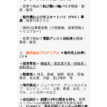
・世界で初めて
転び難い3輪バイク
開発・製
造・販売
・船外機および水上オートバイ（PWC）事
業
：世界TOPクラス
・国内1位事業多数（小型船舶、産業用無人
ヘリコプター）
・世界で初めて
電動アシスト自転車
を開発・
製造・販売
２、
株式会社プロテリアル
 ▼
海外売上比率
6
2％▼
＜採用専攻＞
機械系・電気電子系・情報系・
材料系など
＜勤務地＞ 
埼玉、島根、福岡、栃木、茨城、
東京、名古屋、大阪、及び海外　等
＜海外拠点＞
 ニューヨーク、デュッセルドル
フ、ロンドン、パリ、上海、香港、台北、ソ
ウル、シンガポールなど
＜会社紹介＞
創業114年の歴史を持ち
、世界
トップレベルの開発力と技術力を誇る当社
は、
EVやFCV、再生可能エネルギー分野の素