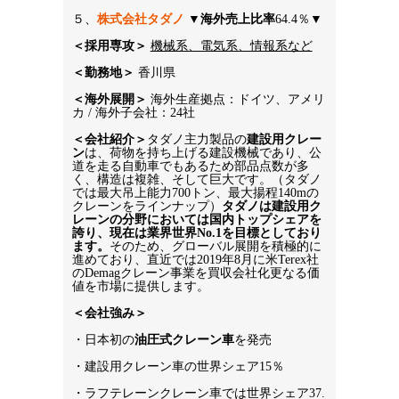
５、
株式会社タダノ
 ▼
海外売上比率
64.4％▼
＜採用専攻＞
機械系、電気系、情報系など
＜勤務地＞ 
香川県
＜海外展開＞
 海外生産拠点：ドイツ、アメリ
カ / 海外子会社：24社
＜会社紹介＞
タダノ主力製品の
建設用クレー
ン
は、荷物を持ち上げる建設機械であり、公
道を走る自動車でもあるため部品点数が多
く、構造は複雑、そして巨大です。（タダノ
では最大吊上能力700トン、最大揚程140mの
クレーンをラインナップ）
タダノは建設用ク
レーンの分野においては国内トップシェアを
誇り、現在は業界世界No.1を目標としており
ます。
そのため、グローバル展開を積極的に
進めており、直近では2019年8月に米Terex社
のDemagクレーン事業を買収会社化更なる価
値を市場に提供します。
＜会社強み＞
・日本初の
油圧式クレーン車
を発売
・建設用クレーン車の世界シェア15％
・ラフテレーンクレーン車では世界シェア37.