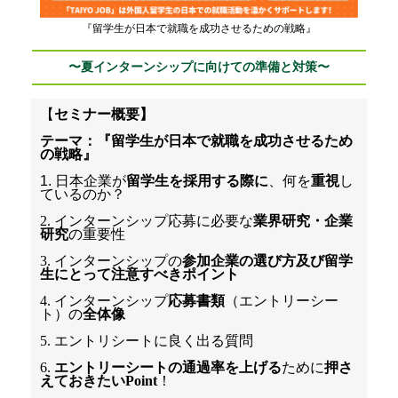
『留学生が日本で就職を成功させるための戦略』
〜夏インターンシップに向けての準備と対策〜
【
セミナー概要
】
テーマ：
『留学生が日本で就職を成功させるため
の戦略』
1. 日本企業が
留学生を採用する際に
、何を
重視
し
ているのか？
2. インターンシップ応募に必要な
業界研究・企業
研究
の重要性
3. インターンシップの
参加企業の選び方及び留学
生にとって注意すべきポイント
4. インターンシップ
応募書類
（エントリーシー
ト）の
全体像
5. エントリシートに良く出る質問
6. 
エントリーシートの通過率を上げる
ために
押さ
えておきたいPoint
！