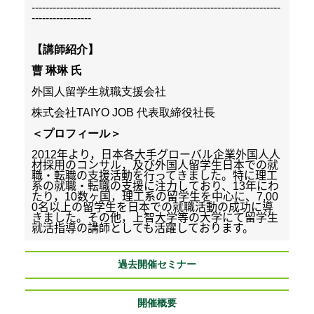
-----------------------------------------------------------------------
-----------------
【講師紹介】
曹 琳琳 氏
外国人留学生就職支援会社
株式会社TAIYO JOB 代表取締役社長
＜プロフィール＞
2012
年より，日本各大手グローバル企業外国人人
材採用のコンサル，及び外国人留学生日本での就
職・転職の支援活動を行ってきました。特に理工
系の就職・転職の支援に注力しており、
13
年にわ
たり，
10
数ヶ国，理工系の留学生を中心に、
7,00
0
名以上の留学生を日本での就職活動の成功に導
きました。その他，上智大学等の大学にて留学生
就活指導の講師としても活躍しております。
過去開催セミナー
開催概要